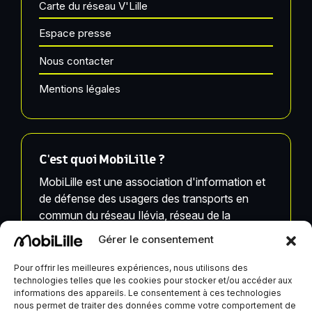
Carte du réseau V'Lille
Espace presse
Nous contacter
Mentions légales
C'est quoi MobiLille ?
MobiLille est une association d'information et
de défense des usagers des transports en
commun du réseau Ilévia, réseau de la
Métropole Européenne de Lille.
Gérer le consentement
MobiLille, ses équipes et ses infrastructures ne
Pour offrir les meilleures expériences, nous utilisons des
sont pas liées à Ilévia.
technologies telles que les cookies pour stocker et/ou accéder aux
informations des appareils. Le consentement à ces technologies
nous permet de traiter des données comme votre comportement de