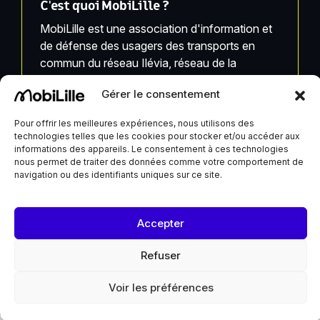
C'est quoi MobiLille ?
MobiLille est une association d'information et
de défense des usagers des transports en
commun du réseau Ilévia, réseau de la
Métropole Européenne de Lille.
Gérer le consentement
MobiLille, ses équipes et ses infrastructures ne
Pour offrir les meilleures expériences, nous utilisons des
sont pas liées à Ilévia.
technologies telles que les cookies pour stocker et/ou accéder aux
informations des appareils. Le consentement à ces technologies
nous permet de traiter des données comme votre comportement de
navigation ou des identifiants uniques sur ce site.
MobiLille reçoit un soutien de la Ville de Lille et du
Accepter
Département du Nord
Refuser
Voir les préférences