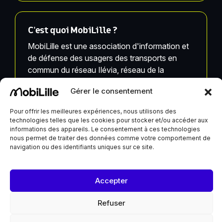
C'est quoi MobiLille ?
MobiLille est une association d'information et
de défense des usagers des transports en
commun du réseau Ilévia, réseau de la
Métropole Européenne de Lille.
Gérer le consentement
MobiLille, ses équipes et ses infrastructures ne
Pour offrir les meilleures expériences, nous utilisons des
sont pas liées à Ilévia.
technologies telles que les cookies pour stocker et/ou accéder aux
informations des appareils. Le consentement à ces technologies
nous permet de traiter des données comme votre comportement de
navigation ou des identifiants uniques sur ce site.
MobiLille reçoit un soutien de la Ville de Lille et du
Accepter
Département du Nord
Refuser