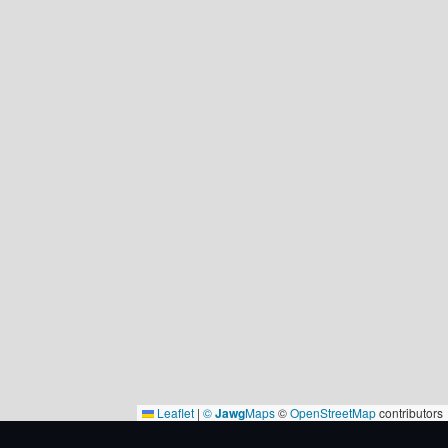
Leaflet
|
©
Jawg
Maps
©
OpenStreetMap
contributors