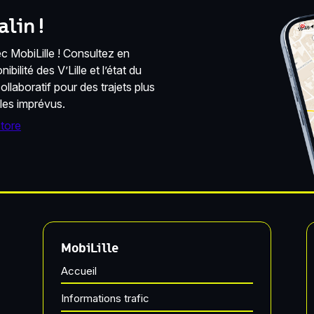
lin !
 MobiLille ! Consultez en
bilité des V’Lille et l’état du
llaboratif pour des trajets plus
 les imprévus.
MobiLille
Accueil
Informations trafic