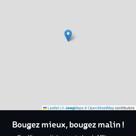
Leaflet
|
©
Jawg
Maps
©
OpenStreetMap
contributors
Bougez mieux, bougez malin !