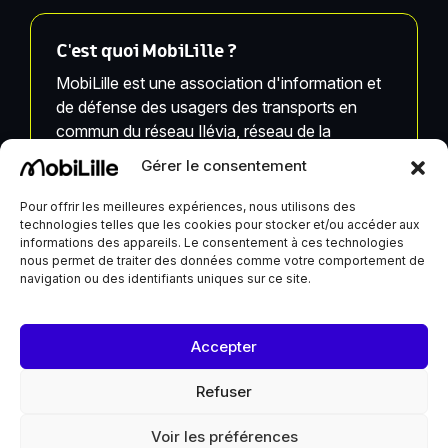
C'est quoi MobiLille ?
MobiLille est une association d'information et
de défense des usagers des transports en
commun du réseau Ilévia, réseau de la
Métropole Européenne de Lille.
Gérer le consentement
MobiLille, ses équipes et ses infrastructures ne
Pour offrir les meilleures expériences, nous utilisons des
technologies telles que les cookies pour stocker et/ou accéder aux
sont pas liées à Ilévia.
informations des appareils. Le consentement à ces technologies
nous permet de traiter des données comme votre comportement de
navigation ou des identifiants uniques sur ce site.
MobiLille reçoit un soutien de la Ville de Lille et du
Accepter
Département du Nord
Refuser
Voir les préférences