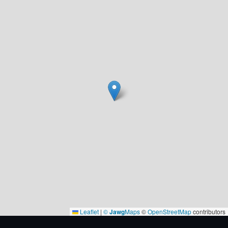
Leaflet
|
©
Jawg
Maps
©
OpenStreetMap
contributors