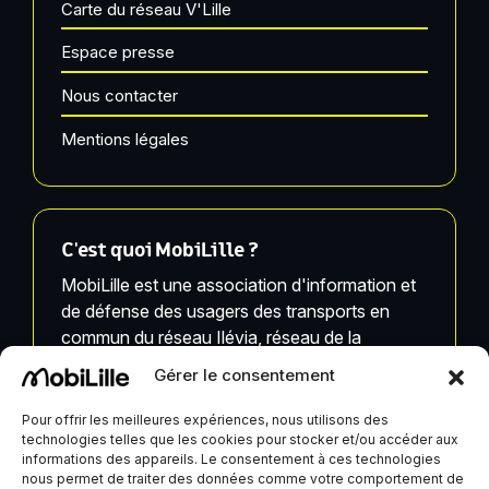
Carte du réseau V'Lille
Espace presse
Nous contacter
Mentions légales
C'est quoi MobiLille ?
MobiLille est une association d'information et
de défense des usagers des transports en
commun du réseau Ilévia, réseau de la
Métropole Européenne de Lille.
Gérer le consentement
MobiLille, ses équipes et ses infrastructures ne
Pour offrir les meilleures expériences, nous utilisons des
sont pas liées à Ilévia.
technologies telles que les cookies pour stocker et/ou accéder aux
informations des appareils. Le consentement à ces technologies
nous permet de traiter des données comme votre comportement de