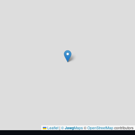
Leaflet
|
©
Jawg
Maps
©
OpenStreetMap
contributors