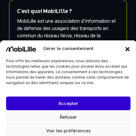
C'est quoi MobiLille ?
MobiLille est une association d'information et
de défense des usagers des transports en
commun du réseau Ilévia, réseau de la
Métropole Européenne de Lille.
Gérer le consentement
MobiLille, ses équipes et ses infrastructures ne
Pour offrir les meilleures expériences, nous utilisons des
sont pas liées à Ilévia.
technologies telles que les cookies pour stocker et/ou accéder aux
informations des appareils. Le consentement à ces technologies
nous permet de traiter des données comme votre comportement de
navigation ou des identifiants uniques sur ce site.
MobiLille reçoit un soutien de la Ville de Lille et du
Accepter
Département du Nord
Refuser
Voir les préférences