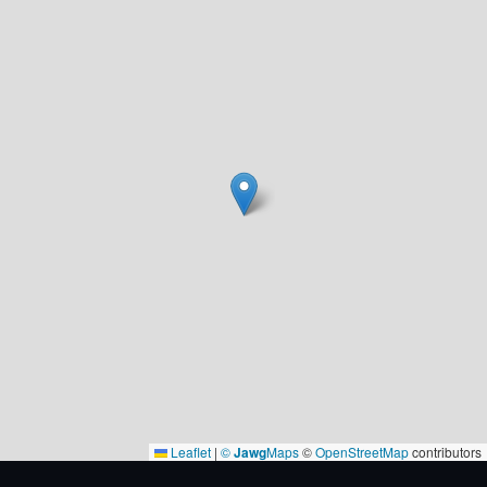
Leaflet
|
©
Jawg
Maps
©
OpenStreetMap
contributors