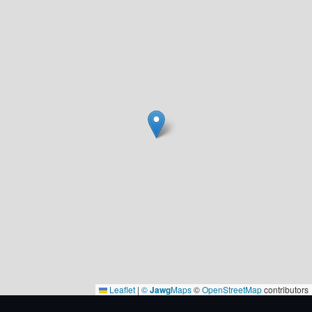
Leaflet
|
©
Jawg
Maps
©
OpenStreetMap
contributors