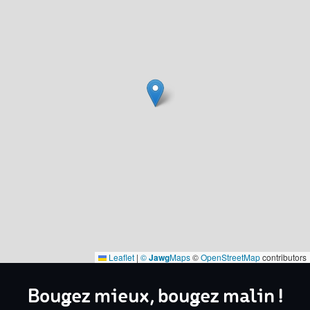
Leaflet
|
©
Jawg
Maps
©
OpenStreetMap
contributors
Bougez mieux, bougez malin !