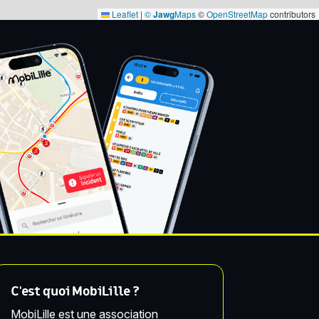
Leaflet
|
©
Jawg
Maps
©
OpenStreetMap
contributors
C'est quoi MobiLille ?
MobiLille est une association