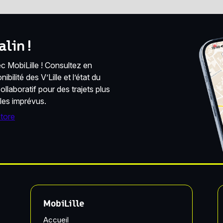
lin !
 MobiLille ! Consultez en
bilité des V’Lille et l’état du
llaboratif pour des trajets plus
 les imprévus.
MobiLille
Accueil