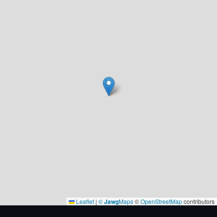
Leaflet
|
©
Jawg
Maps
©
OpenStreetMap
contributors