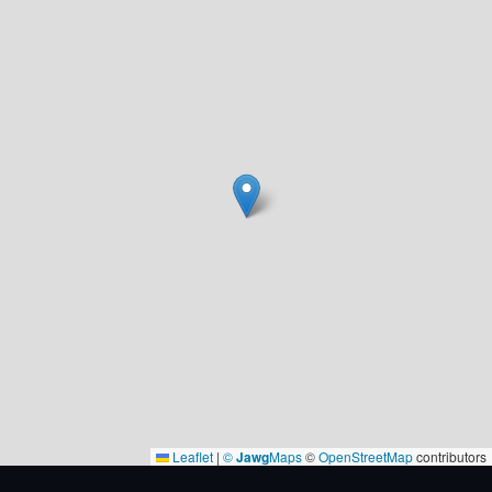
Leaflet
|
©
Jawg
Maps
©
OpenStreetMap
contributors