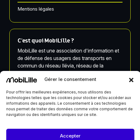
Mentions légales
C'est quoi MobiLille ?
MobiLille est une association d'information et
de défense des usagers des transports en
commun du réseau Ilévia, réseau de la
Métropole Européenne de Lille.
Gérer le consentement
MobiLille, ses équipes et ses infrastructures ne
Pour offrir les meilleures expériences, nous utilisons des
sont pas liées à Ilévia.
technologies telles que les cookies pour stocker et/ou accéder aux
informations des appareils. Le consentement à ces technologies
nous permet de traiter des données comme votre comportement de
navigation ou des identifiants uniques sur ce site.
MobiLille reçoit un soutien de la Ville de Lille et du
Accepter
Département du Nord