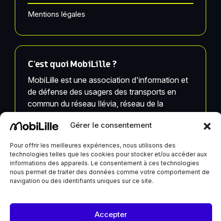
Mentions légales
C'est quoi MobiLille ?
MobiLille est une association d'information et
de défense des usagers des transports en
commun du réseau Ilévia, réseau de la
Métropole Européenne de Lille.
Gérer le consentement
MobiLille, ses équipes et ses infrastructures ne
Pour offrir les meilleures expériences, nous utilisons des
sont pas liées à Ilévia.
technologies telles que les cookies pour stocker et/ou accéder aux
informations des appareils. Le consentement à ces technologies
nous permet de traiter des données comme votre comportement de
navigation ou des identifiants uniques sur ce site.
MobiLille reçoit un soutien de la Ville de Lille et du
Accepter
Département du Nord