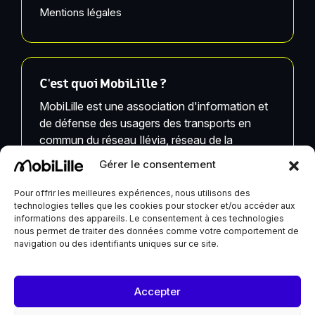
Mentions légales
C'est quoi MobiLille ?
MobiLille est une association d'information et
de défense des usagers des transports en
commun du réseau Ilévia, réseau de la
Métropole Européenne de Lille.
Gérer le consentement
MobiLille, ses équipes et ses infrastructures ne
Pour offrir les meilleures expériences, nous utilisons des
technologies telles que les cookies pour stocker et/ou accéder aux
sont pas liées à Ilévia.
informations des appareils. Le consentement à ces technologies
nous permet de traiter des données comme votre comportement de
navigation ou des identifiants uniques sur ce site.
MobiLille reçoit un soutien de la Ville de Lille et du
Accepter
Département du Nord