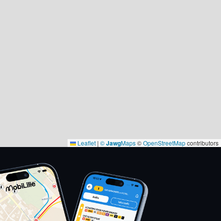
Leaflet
|
©
Jawg
Maps
©
OpenStreetMap
contributors