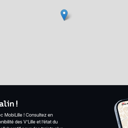
lin !
 MobiLille ! Consultez en
bilité des V’Lille et l’état du