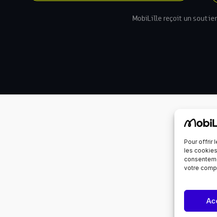
MobiLille reçoit un soutie
Pour offrir
les cookies
consenteme
votre compo
Ac