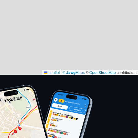
Leaflet
|
©
Jawg
Maps
©
OpenStreetMap
contributors