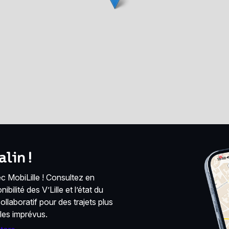
lin !
 MobiLille ! Consultez en
bilité des V’Lille et l’état du
llaboratif pour des trajets plus
 les imprévus.