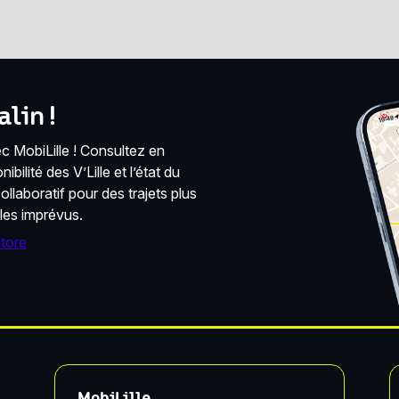
lin !
 MobiLille ! Consultez en
bilité des V’Lille et l’état du
llaboratif pour des trajets plus
 les imprévus.
MobiLille