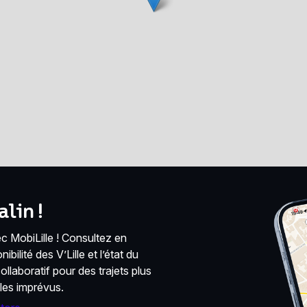
lin !
 MobiLille ! Consultez en
bilité des V’Lille et l’état du
llaboratif pour des trajets plus
 les imprévus.