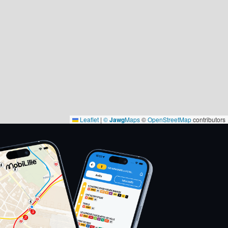
Leaflet
|
©
Jawg
Maps
©
OpenStreetMap
contributors