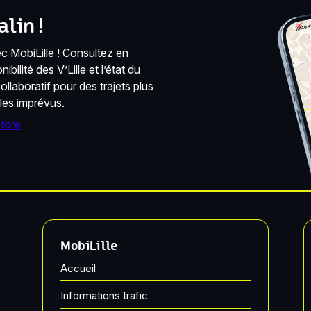
lin !
 MobiLille ! Consultez en
bilité des V’Lille et l’état du
llaboratif pour des trajets plus
 les imprévus.
MobiLille
Accueil
Informations trafic