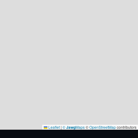
Leaflet
|
©
Jawg
Maps
©
OpenStreetMap
contributors